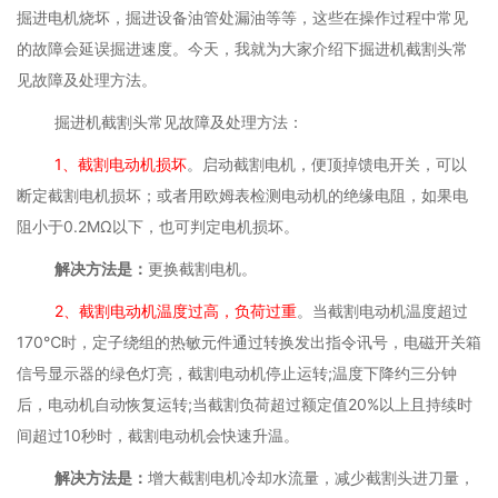
掘进电机烧坏，掘进设备油管处漏油等等，这些在操作过程中常见
的故障会延误掘进速度。今天，我就为大家介绍下掘进机截割头常
见故障及处理方法。
掘进机截割头常见故障及处理方法：
1、截割电动机损坏
。启动截割电机，便顶掉馈电开关，可以
断定截割电机损坏；或者用欧姆表检测电动机的绝缘电阻，如果电
阻小于0.2MΩ以下，也可判定电机损坏。
解决方法是：
更换截割电机。
2、截割电动机温度过高，负荷过重
。当截割电动机温度超过
170℃时，定子绕组的热敏元件通过转换发出指令讯号，电磁开关箱
信号显示器的绿色灯亮，截割电动机停止运转;温度下降约三分钟
后，电动机自动恢复运转;当截割负荷超过额定值20%以上且持续时
间超过10秒时，截割电动机会快速升温。
解决方法是：
增大截割电机冷却水流量，减少截割头进刀量，