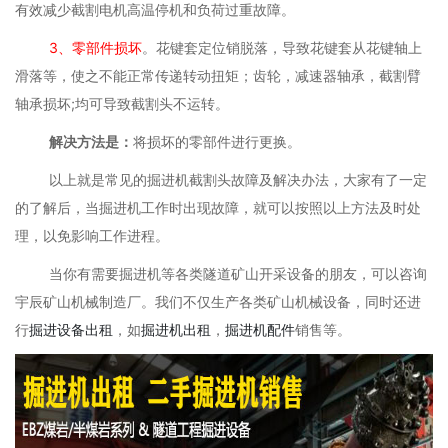
有效减少截割电机高温停机和负荷过重故障。
3、零部件损坏
。花键套定位销脱落，导致花键套从花键轴上
滑落等，使之不能正常传递转动扭矩；齿轮，减速器轴承，截割臂
轴承损坏;均可导致截割头不运转。
解决方法是：
将损坏的零部件进行更换。
以上就是常见的掘进机截割头故障及解决办法，大家有了一定
的了解后，当掘进机工作时出现故障，就可以按照以上方法及时处
理，以免影响工作进程。
当你有需要掘进机等各类隧道矿山开采设备的朋友，可以咨询
宇辰矿山机械制造厂。我们不仅生产各类矿山机械设备，同时还进
行
掘进设备出租
，如
掘进机出租
，
掘进机配件
销售等。