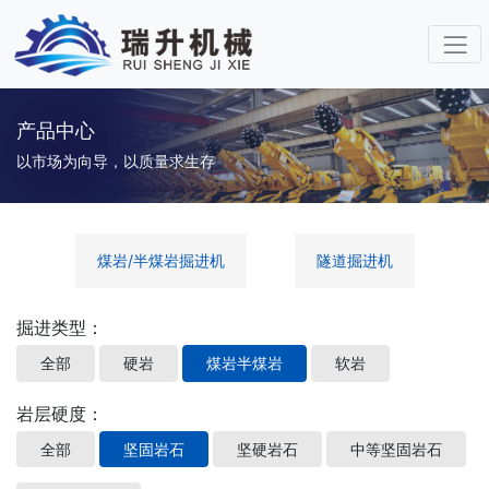
产品中心
以市场为向导，以质量求生存
煤岩/半煤岩掘进机
隧道掘进机
掘进类型：
全部
硬岩
煤岩半煤岩
软岩
岩层硬度：
全部
坚固岩石
坚硬岩石
中等坚固岩石