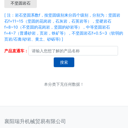
不坚固岩石
[ 注：岩石坚固系数f，按坚固级别来分四个级别，分别为：坚固岩
石f=11~15（坚固的花岗岩，石灰岩，石英岩等），坚硬岩石
f=8~10（不坚固的花岗岩，坚固的砂岩等），中等坚固岩石
f=4~7（普通砂岩，页岩，铁矿等），不坚固岩石f=0.5~3（软弱的
页岩/石膏/砂岩、黄土、砂砾等) ]
产品直通车：
搜索
本分类下无任何数据！
襄阳瑞升机械贸易有限公司