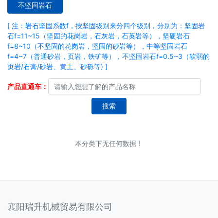
不坚固岩石
[ 注：岩石坚固系数f，按坚固级别来分四个级别，分别为：坚固岩
石f=11~15（坚固的花岗岩，石灰岩，石英岩等），坚硬岩石
f=8~10（不坚固的花岗岩，坚固的砂岩等），中等坚固岩石
f=4~7（普通砂岩，页岩，铁矿等），不坚固岩石f=0.5~3（软弱的
页岩/石膏/砂岩、黄土、砂砾等) ]
产品直通车：
搜索
本分类下无任何数据！
襄阳瑞升机械贸易有限公司