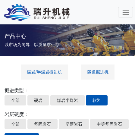
产品中心
以市场为向导，以质量求生存
煤岩/半煤岩掘进机
隧道掘进机
掘进类型：
全部
硬岩
煤岩半煤岩
软岩
岩层硬度：
全部
坚固岩石
坚硬岩石
中等坚固岩石